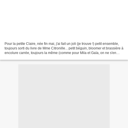
Pour la petite Claire, née fin mai, j'ai fait un joli (je trouve !) petit ensemble,
toujours sorti du livre de Mme Citronille... petit béguin, bloomer et brassière à
encolure carrée, toujours la même (comme pour Mila et Gaïa, on ne s'en
lasse pas !)....