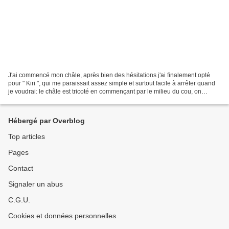
J'ai commencé mon châle, après bien des hésitations j'ai finalement opté
pour " Kiri ", qui me paraissait assez simple et surtout facile à arrêter quand
je voudrai: le châle est tricoté en commençant par le milieu du cou, on
augmente un rang sur 2 et...
Hébergé par Overblog
Top articles
Pages
Contact
Signaler un abus
C.G.U.
Cookies et données personnelles