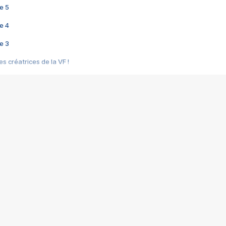
e 5
e 4
e 3
s créatrices de la VF !
e 2
e 1
e Mektoub My Love arrive enfin ! Rencontre avec Shaïn Boumedine et Sal
i : après Toni en famille
elle réalise le bouleversant Dites lui que je l'aime
ais ! Rencontre autour de Vie privée de Rebecca Zlotowski
 de Marguerite, Grave... Rencontre avec Ella Rumpf
 Les Rêveurs, un film intime sur la santé mentale
a avec un film sur le mouvement des Gilets jaunes