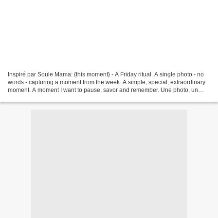
Inspiré par Soule Mama: {this moment} - A Friday ritual. A single photo - no
words - capturing a moment from the week. A simple, special, extraordinary
moment. A moment I want to pause, savor and remember. Une photo, un
moment de la semaine, simple, spécial,...