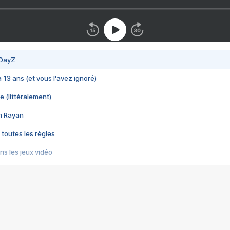
 DayZ
 a 13 ans (et vous l'avez ignoré)
e (littéralement)
im Rayan
 toutes les règles
s les jeux vidéo
us choquant de Rockstar ? - Le scandale BULLY
e plus moche de Steam
du RÊVE tourne au CAUCHEMAR
pendant 8 heures