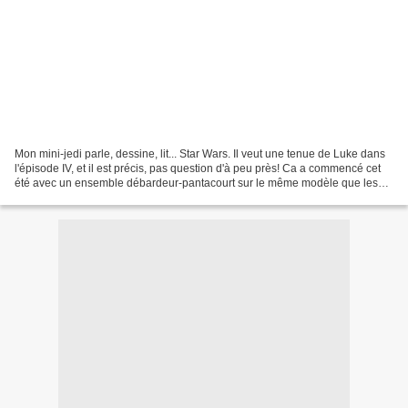
Mon mini-jedi parle, dessine, lit... Star Wars. Il veut une tenue de Luke dans
l'épisode IV, et il est précis, pas question d'à peu près! Ca a commencé cet
été avec un ensemble débardeur-pantacourt sur le même modèle que les
pyjamas de l'été, Ottobre...