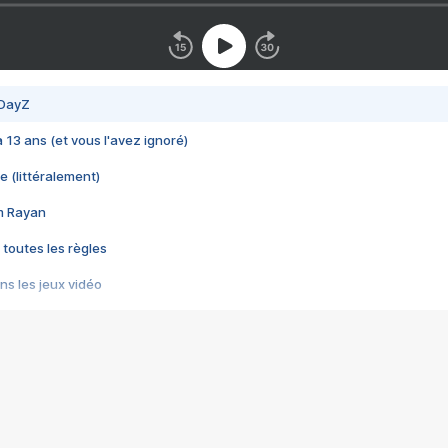
 DayZ
 a 13 ans (et vous l'avez ignoré)
e (littéralement)
im Rayan
 toutes les règles
s les jeux vidéo
us choquant de Rockstar ? - Le scandale BULLY
e plus moche de Steam
du RÊVE tourne au CAUCHEMAR
pendant 8 heures