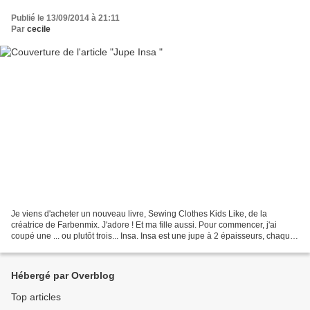
Publié le 13/09/2014 à 21:11
Par
cecile
Je viens d'acheter un nouveau livre, Sewing Clothes Kids Like, de la
créatrice de Farbenmix. J'adore ! Et ma fille aussi. Pour commencer, j'ai
coupé une ... ou plutôt trois... Insa. Insa est une jupe à 2 épaisseurs, chaque
épaisseur a 4 panneau, donc...
Hébergé par Overblog
Top articles