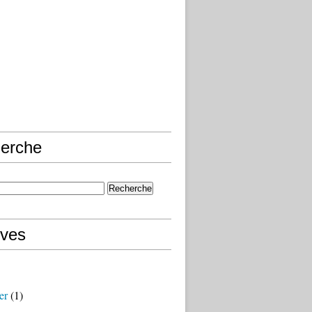
erche
ives
er
(1)