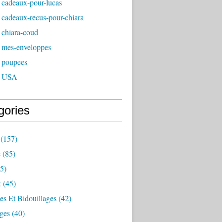
 cadeaux-pour-lucas
 cadeaux-recus-pour-chiara
 chiara-coud
 mes-enveloppes
 poupees
- USA
gories
(157)
e
(85)
5)
x
(45)
es Et Bidouillages
(42)
ges
(40)