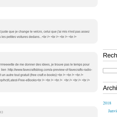
2
aut juste que je change le velcro, celui que j'ai mis n'est pas assez
s les petites voitures dedans...<br /> <br /> <br /> <br />
Rech
! Arrrreeeette de me donner des idees, je trouve pas le temps pour
> un lien :http://www.favecraftsblog.com/a-preview-of-favecrafts-radio-
 un autre tout gratuit (free craft e-books):<br /> <br /> <br />
p/hct/Latest-Free-eBooks<br /> <br /> <br /> <br /> <br /> <br />
Arch
2018
Janvi
:43