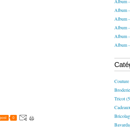
Album -
Album -
Album -
Album -
Album -
Album 
Caté
Couture
Broderi
Tricot
(5
Cadeau
Bricolag
post
0
Bavarda