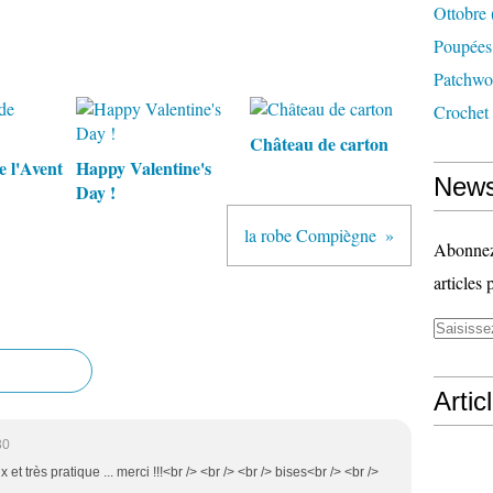
Ottobre
Poupées
Patchwo
Crochet
Château de carton
e l'Avent
Happy Valentine's
News
Day !
la robe Compiègne
Abonnez-
articles 
Artic
30
x et très pratique ... merci !!!<br /> <br /> <br /> bises<br /> <br />