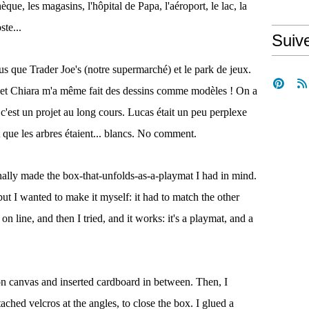
thèque, les magasins, l'hôpital de Papa, l'aéroport, le lac, la
ste...
Suiv
us que Trader Joe's (notre supermarché) et le park de jeux.
s et Chiara m'a même fait des dessins comme modèles ! On a
 c'est un projet au long cours. Lucas était un peu perplexe
ait que les arbres étaient... blancs. No comment.
finally made the box-that-unfolds-as-a-playmat I had in mind.
but I wanted to make it myself: it had to match the other
on line, and then I tried, and it works: it's a playmat, and a
n canvas and inserted cardboard in between. Then, I
ached velcros at the angles, to close the box. I glued a