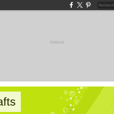
Publicité
afts