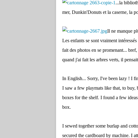
...la biblio
mer, Dunkin'Donuts et la caserne, la po
Il ne manque pl
Les enfants se sont vraiment intéressé
fait des photos en se promenant... bref,
quand j'ai fait les arbres verts, il pens
In English... Sorry, I've been lazy ! I 
I saw a few playmats like that, to buy, 
boxes for the shelf. I found a few ideas 
box.
I sewed together some burlap and cotto
secured the cardboard by machine. I att