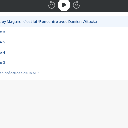
bey Maguire, c'est lui ! Rencontre avec Damien Witecka
e 6
e 5
e 4
e 3
s créatrices de la VF !
e 2
e 1
e Mektoub My Love arrive enfin ! Rencontre avec Shaïn Boumedine et Sal
i : après Toni en famille
elle réalise le bouleversant Dites lui que je l'aime