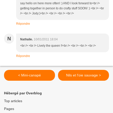
say hello on here more often! :) AND I look forward to<br />
getting together in person to do crafty stuff SOON! :) <br /> <br
/> <br /> Jody:)<br /> <br /> <br /> <br />
Répondre
N
Nathalie.
10/01/2011 18:04
<br /> <br /> Lively the queen !!<br /> <br /> <br /> <br />
Répondre
< Mini-canapé
Nils et l'oie sauvage >
Hébergé par Overblog
Top articles
Pages