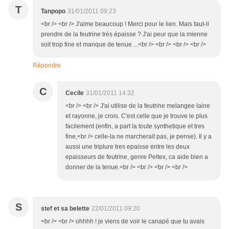
T
Tanpopo
31/01/2011 09:23
<br /> <br /> J'aime beaucoup ! Merci pour le lien. Mais faut-il
prendre de la feutrine très épaisse ? J'ai peur que la mienne
soit trop fine et manque de tenue ...<br /> <br /> <br /> <br />
Répondre
C
Cecile
31/01/2011 14:32
<br /> <br /> J'ai utilise de la feutrine melangee laine
et rayonne, je crois. C'est celle que je trouve le plus
facilement (enfin, a part la toute synthetique et tres
fine,<br /> celle-la ne marcherait pas, je pense). Il y a
aussi une triplure tres epaisse entre les deux
epaisseurs de feutrine, genre Peltex, ca aide bien a
donner de la tenue.<br /> <br /> <br /> <br />
S
stef et sa belette
22/01/2011 09:20
<br /> <br /> ohhhh ! je viens de voir le canapé que tu avais