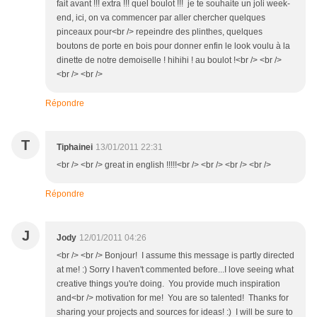
fait avant !!! extra !!! quel boulot !!! je te souhaite un joli week-
end, ici, on va commencer par aller chercher quelques
pinceaux pour<br /> repeindre des plinthes, quelques
boutons de porte en bois pour donner enfin le look voulu à la
dinette de notre demoiselle ! hihihi ! au boulot !<br /> <br />
<br /> <br />
Répondre
T
Tiphainei
13/01/2011 22:31
<br /> <br /> great in english !!!!!<br /> <br /> <br /> <br />
Répondre
J
Jody
12/01/2011 04:26
<br /> <br /> Bonjour! I assume this message is partly directed
at me! :) Sorry I haven't commented before...I love seeing what
creative things you're doing. You provide much inspiration
and<br /> motivation for me! You are so talented! Thanks for
sharing your projects and sources for ideas! :) I will be sure to