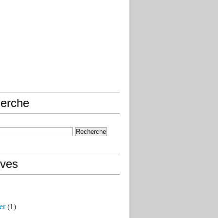
erche
ives
er
(1)