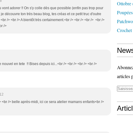
06
Ottobre
 vont adorer !! On s'y colle dès que possible (enfin pas trop pour
Poupées
je découvre ton très beau blog, tes créas et ce petit truc d'outre
<br /> <br /> A bientôt très certainement.<br /> <br /> <br /> <br />
Patchwo
br />
Crochet
News
le nouvel en tete !! Bises depuis ici...<br /> <br /> <br /> <br />
Abonnez-
articles 
:12
 /> <br /> belle après-midi, ici ce sera atelier mamans enfants<br />
Artic