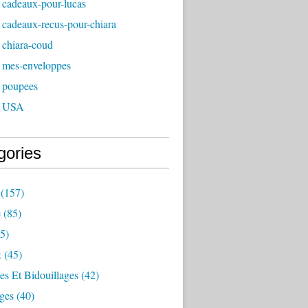
 cadeaux-pour-lucas
 cadeaux-recus-pour-chiara
 chiara-coud
 mes-enveloppes
 poupees
- USA
gories
(157)
e
(85)
5)
x
(45)
es Et Bidouillages
(42)
ges
(40)