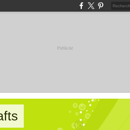
Publicité
afts