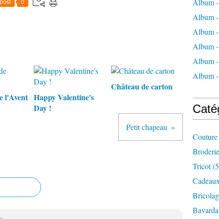
Album -
post
0
Album -
Album -
Album -
Album -
Album 
Château de carton
e l'Avent
Happy Valentine's
Day !
Caté
Petit chapeau
Couture
Broderi
Tricot
(5
Cadeau
Bricolag
Bavarda