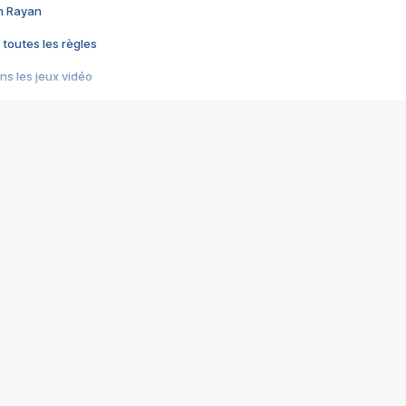
im Rayan
 toutes les règles
s les jeux vidéo
us choquant de Rockstar ? - Le scandale BULLY
e plus moche de Steam
du RÊVE tourne au CAUCHEMAR
pendant 8 heures
it… à tort
umiliés par un jeu vidéo
ire - Final Fantasy 8
ti un empire - Age of Empires
story DOFUS
tard, il crée l'un des pires jeux de tous les temps, MindsEye.