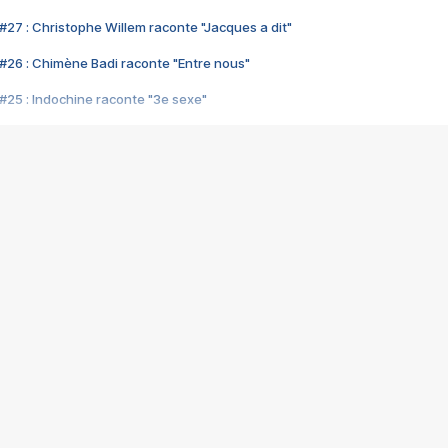
#27 : Christophe Willem raconte "Jacques a dit"
#26 : Chimène Badi raconte "Entre nous"
#25 : Indochine raconte "3e sexe"
#24 : Zaho raconte "C'est chelou"
#23 : Patrick Bruel raconte "Au café des délices"
#22 : Kyo raconte "Le chemin"
#21 : Nolwenn Leroy raconte "Cassé"
#20 : Patrick Hernandez raconte "Born to be alive"
#19 : Lorie raconte "Près de moi"
#18 : Michael Jones raconte "A nos actes manqués" (avec Jean-Jacque
#17 : Khaled raconte "Aïcha"
#16 : Corneille raconte "Parce qu'on vient de loin"