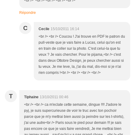
<br /> <br /> <br /> <br /> <br />
Répondre
C
Cecile
15/10/2011 16:14
<br /> <br /> Coucou ! J'ai trouve en PDF le patron du
pull-veste que je vais faire a Lucas, celui qu'on est
en train de coller sur la photo. C'est celui-la que tu
veux ? Je vais chercher. Pour le pijama,<br /> c'est
dans deux Ottobre Design, je peux chercher aussi si
tu veux. Je me leve, la, j'ai du mal, dis-moi si je n'ai
rien compris !<br /> <br /> <br /> <br />
T
Tiphaine
13/10/2011 00:46
<br /> <br /> ca m'eclate cette semaine, dingue !!!! J'adore le
pyj, je suis supercurieuse de voir le truc avec ton pochoir
parce que je m'y mettrai bien aussi (a peindre sur les t-shirts),
j'ai une autre<br /> Paris sous le pied pour demain !!! je sais
pas encore ce que je vais faire vendredi, Je me mettrai bien
au jersey aussi....sauf qu'ici y a pas grand chose.....<br /> <br