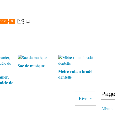
post
0
Sac de musique
Mètre-ruban brodé
nier,
dentelle
dèle de
Page
Hiver
Album -