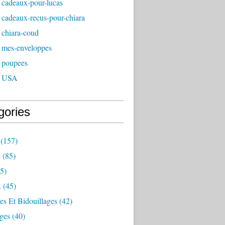
 cadeaux-pour-lucas
 cadeaux-recus-pour-chiara
 chiara-coud
 mes-enveloppes
 poupees
- USA
gories
(157)
e
(85)
5)
x
(45)
es Et Bidouillages
(42)
ges
(40)