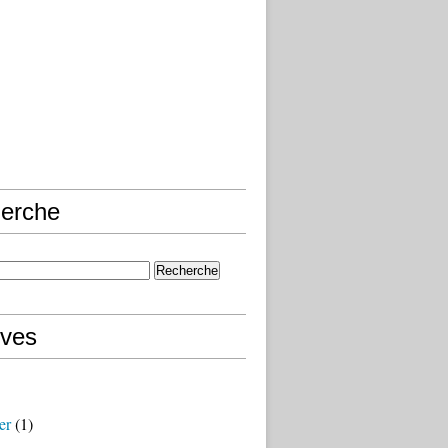
erche
ives
er
(1)