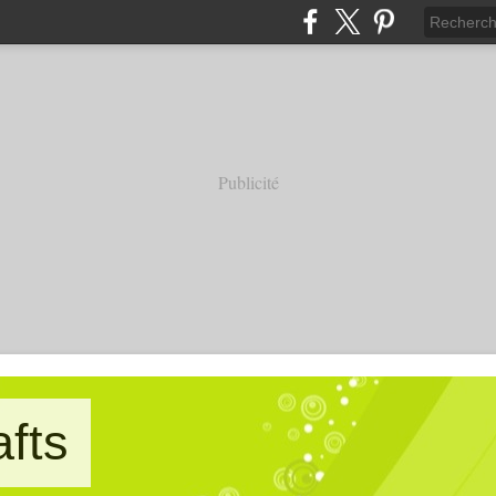
Publicité
afts