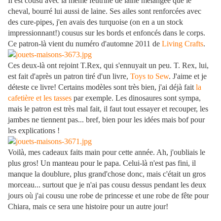
Il est cousu avec la même feutrine de laine mélangée que le
cheval, bourré lui aussi de laine. Ses ailes sont renforcées avec
des cure-pipes, j'en avais des turquoise (on en a un stock
impressionnant!) cousus sur les bords et enfoncés dans le corps.
Ce patron-là vient du numéro d'automne 2011 de
Living Crafts
.
Ces deux-là ont rejoint T.Rex, qui s'ennuyait un peu. T. Rex, lui,
est fait d'après un patron tiré d'un livre,
Toys to Sew
. J'aime et je
déteste ce livre! Certains modèles sont très bien, j'ai déjà fait
la
cafetière et les tasses
par exemple. Les dinosaures sont sympa,
mais le patron est très mal fait, il faut tout essayer et recouper, les
jambes ne tiennent pas... bref, bien pour les idées mais bof pour
les explications !
Voilà, mes cadeaux faits main pour cette année. Ah, j'oubliais le
plus gros! Un manteau pour le papa. Celui-là n'est pas fini, il
manque la doublure, plus grand'chose donc, mais c'était un gros
morceau... surtout que je n'ai pas cousu dessus pendant les deux
jours où j'ai cousu une robe de princesse et une robe de fête pour
Chiara, mais ce sera une histoire pour un autre jour!