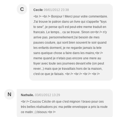
C
Cecile
09/01/2012 23:38
<br /> <br /> Bonjour ! Merci pour votre commentaire.
J'ai trouve le patron dans un livre qui s'appelle "toys
to sew", je pense qu'il est peut-etre meme traduit en
francais. Le temps... ca se trouve. Sinon on<br /> n'y
arrive pas. personnellement j'ai besoin de mes
pauses couture, qui sont bien souvent le soir quand
les enfants dorment, je ne regarde jamais la tele
sans quelque chose a faire dans les mains,<br />
meme quand je n'etais pas encore une mere au
foyer avec toute ses journees devant elle (on peut
rever...) mais que je travaillais hors de la maison,
c'est ce que je faisais. <br /> <br /> <br /> <br />
N
Nathalie.
03/01/2012 13:29
<br /> Coucou Cécile oh que c'est mignon ! bravo pour ces
très belles réalisations ps: ma petite enveloppe a pris la route
ce matin ;-) bisous.<br />