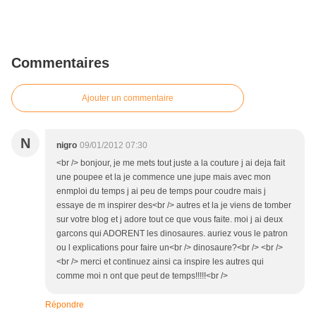
Commentaires
Ajouter un commentaire
N
nigro
09/01/2012 07:30
<br /> bonjour, je me mets tout juste a la couture j ai deja fait
une poupee et la je commence une jupe mais avec mon
enmploi du temps j ai peu de temps pour coudre mais j
essaye de m inspirer des<br /> autres et la je viens de tomber
sur votre blog et j adore tout ce que vous faite. moi j ai deux
garcons qui ADORENT les dinosaures. auriez vous le patron
ou l explications pour faire un<br /> dinosaure?<br /> <br />
<br /> merci et continuez ainsi ca inspire les autres qui
comme moi n ont que peut de temps!!!!!<br />
Répondre