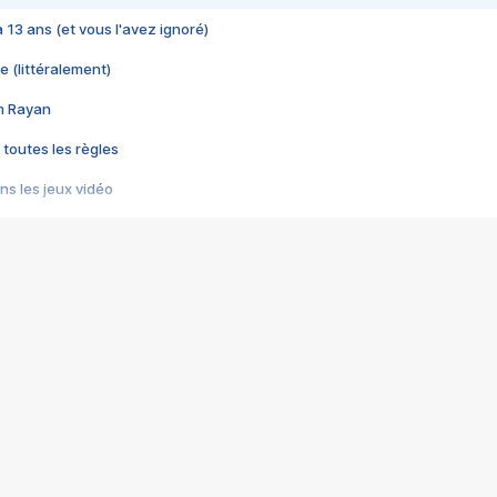
 a 13 ans (et vous l'avez ignoré)
e (littéralement)
im Rayan
 toutes les règles
s les jeux vidéo
us choquant de Rockstar ? - Le scandale BULLY
e plus moche de Steam
du RÊVE tourne au CAUCHEMAR
pendant 8 heures
it… à tort
umiliés par un jeu vidéo
ire - Final Fantasy 8