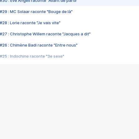
#30 : Eve Angeli raconte "Avant de partir"
#29 : MC Solaar raconte "Bouge de là"
28 : Lorie raconte "Je vais vite"
#27 : Christophe Willem raconte "Jacques a dit"
#26 : Chimène Badi raconte "Entre nous"
#25 : Indochine raconte "3e sexe"
#24 : Zaho raconte "C'est chelou"
#23 : Patrick Bruel raconte "Au café des délices"
#22 : Kyo raconte "Le chemin"
#21 : Nolwenn Leroy raconte "Cassé"
#20 : Patrick Hernandez raconte "Born to be alive"
#19 : Lorie raconte "Près de moi"
#18 : Michael Jones raconte "A nos actes manqués" (avec Jean-Jacque