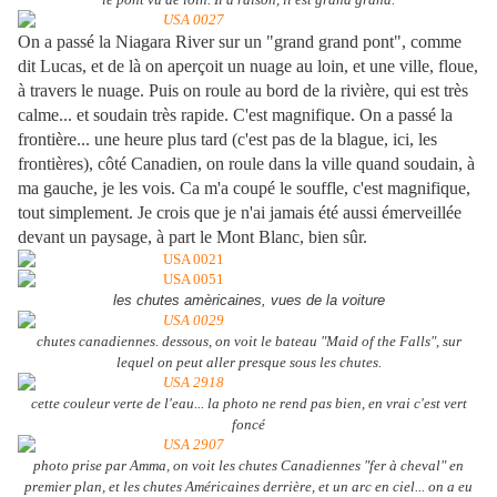
On a passé la Niagara River sur un "grand grand pont", comme
dit Lucas, et de là on aperçoit un nuage au loin, et une ville, floue,
à travers le nuage. Puis on roule au bord de la rivière, qui est très
calme... et soudain très rapide. C'est magnifique. On a passé la
frontière... une heure plus tard (c'est pas de la blague, ici, les
frontières), côté Canadien, on roule dans la ville quand soudain, à
ma gauche, je les vois. Ca m'a coupé le souffle, c'est magnifique,
tout simplement. Je crois que je n'ai jamais été aussi émerveillée
devant un paysage, à part le Mont Blanc, bien sûr.
les chutes amèricaines, vues de la voiture
chutes canadiennes. dessous, on voit le bateau "Maid of the Falls", sur
lequel on peut aller presque sous les chutes.
cette couleur verte de l'eau... la photo ne rend pas bien, en vrai c'est vert
foncé
photo prise par Amma, on voit les chutes Canadiennes "fer à cheval" en
premier plan, et les chutes Américaines derrière, et un arc en ciel... on a eu