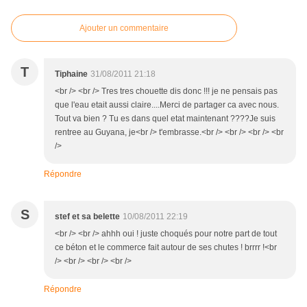
Ajouter un commentaire
T
Tiphaine
31/08/2011 21:18
<br /> <br /> Tres tres chouette dis donc !!! je ne pensais pas
que l'eau etait aussi claire....Merci de partager ca avec nous.
Tout va bien ? Tu es dans quel etat maintenant ????Je suis
rentree au Guyana, je<br /> t'embrasse.<br /> <br /> <br /> <br
/>
Répondre
S
stef et sa belette
10/08/2011 22:19
<br /> <br /> ahhh oui ! juste choqués pour notre part de tout
ce béton et le commerce fait autour de ses chutes ! brrrr !<br
/> <br /> <br /> <br />
Répondre