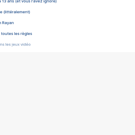
 a 13 ans (et vous l'avez ignoré)
e (littéralement)
im Rayan
 toutes les règles
s les jeux vidéo
us choquant de Rockstar ? - Le scandale BULLY
e plus moche de Steam
du RÊVE tourne au CAUCHEMAR
pendant 8 heures
it… à tort
umiliés par un jeu vidéo
ire - Final Fantasy 8
ti un empire - Age of Empires