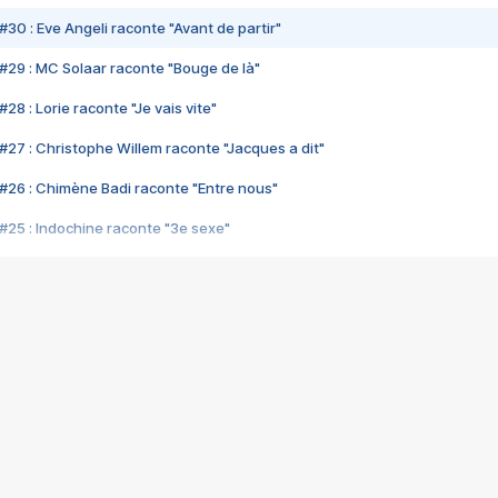
#30 : Eve Angeli raconte "Avant de partir"
#29 : MC Solaar raconte "Bouge de là"
28 : Lorie raconte "Je vais vite"
#27 : Christophe Willem raconte "Jacques a dit"
#26 : Chimène Badi raconte "Entre nous"
#25 : Indochine raconte "3e sexe"
#24 : Zaho raconte "C'est chelou"
#23 : Patrick Bruel raconte "Au café des délices"
#22 : Kyo raconte "Le chemin"
#21 : Nolwenn Leroy raconte "Cassé"
#20 : Patrick Hernandez raconte "Born to be alive"
#19 : Lorie raconte "Près de moi"