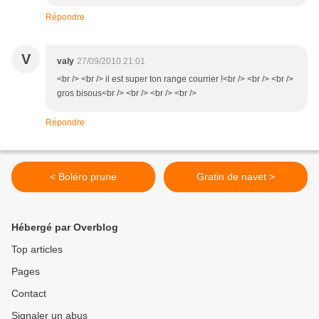
Répondre
V
valy
27/09/2010 21:01
<br /> <br /> il est super ton range courrier !<br /> <br /> <br />
gros bisous<br /> <br /> <br /> <br />
Répondre
< Boléro prune
Gratin de navet >
Hébergé par Overblog
Top articles
Pages
Contact
Signaler un abus