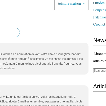
Ottobre
teinture maison
Poupées
Patchwo
Crochet
News
Abonnez-
uis tombée en admiration devant votre châle "Springtime bandit".
mais voilà,mon anglais à ses limites. Je me casse les dents sur les
articles 
(termes), malgré mon lexique tricot anglais-français. Pourriez-vous
br /> <br />
Artic
3
 /> La grille est facile a suivre, voila les traductions: knit: a
s, k2tog: tricoter 2 mailles ensemble, skp: passer une maille, tricoter