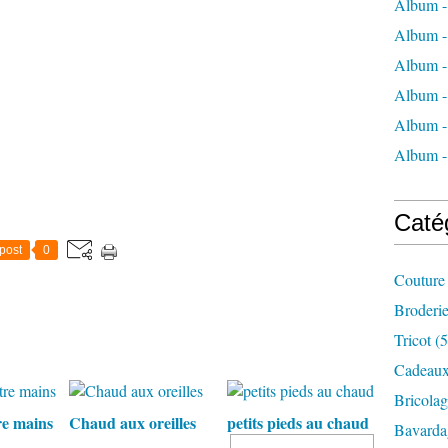
Album -
Album -
Album -
Album -
Album -
Album 
Caté
post
0
Couture
Broderi
Tricot
(5
Cadeau
Bricolag
re mains
Chaud aux oreilles
petits pieds au chaud
Bavarda