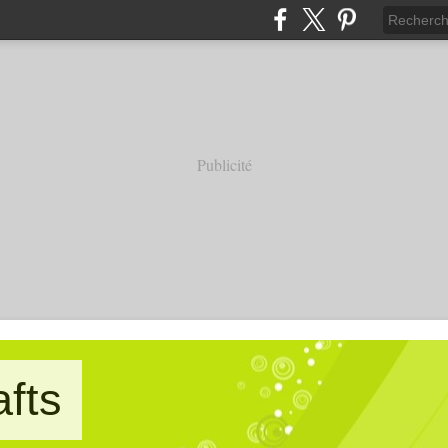
Publicité
afts