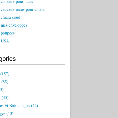
 cadeaux-pour-lucas
 cadeaux-recus-pour-chiara
 chiara-coud
 mes-enveloppes
 poupees
- USA
gories
(157)
e
(85)
5)
x
(45)
es Et Bidouillages
(42)
ges
(40)