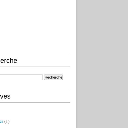
erche
ives
er
(1)