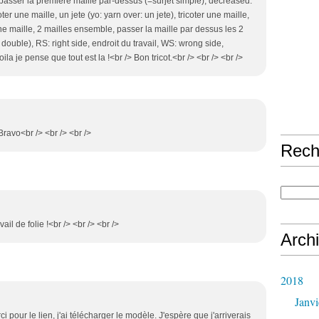
, passer la premiere maille par-dessus (=surjet simple), decreased:
oter une maille, un jete (yo: yarn over: un jete), tricoter une maille,
ne maille, 2 mailles ensemble, passer la maille par dessus les 2
double), RS: right side, endroit du travail, WS: wrong side,
oila je pense que tout est la !<br /> Bon tricot.<br /> <br /> <br />
Bravo<br /> <br /> <br />
Rech
il de folie !<br /> <br /> <br />
Arch
2018
Janvi
ci pour le lien, j'ai télécharger le modèle. J'espère que j'arriverais