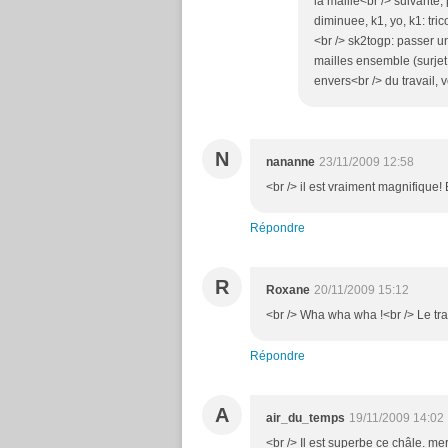
la maille<br /> suivante
diminuee, k1, yo, k1: tric
<br /> sk2togp: passer u
mailles ensemble (surjet 
envers<br /> du travail, v
N
nananne
23/11/2009 12:58
<br /> il est vraiment magnifique! 
Répondre
R
Roxane
20/11/2009 15:12
<br /> Wha wha wha !<br /> Le trava
Répondre
A
air_du_temps
19/11/2009 14:02
<br /> Il est superbe ce châle. mer