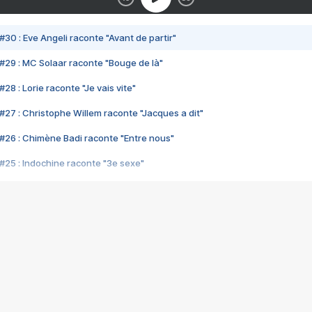
#30 : Eve Angeli raconte "Avant de partir"
#29 : MC Solaar raconte "Bouge de là"
28 : Lorie raconte "Je vais vite"
#27 : Christophe Willem raconte "Jacques a dit"
#26 : Chimène Badi raconte "Entre nous"
#25 : Indochine raconte "3e sexe"
#24 : Zaho raconte "C'est chelou"
#23 : Patrick Bruel raconte "Au café des délices"
#22 : Kyo raconte "Le chemin"
#21 : Nolwenn Leroy raconte "Cassé"
#20 : Patrick Hernandez raconte "Born to be alive"