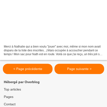
Merci à Nathalie qui a bien voulu "jouer" avec moi, même si mon nom avait
disparu de la liste des inscrites... j'étais occupée à accoucher pendant ce
temps ! Mon sac pour Nath est en route. Voilà ce que j'ai reçu, un très joli sac
marron et rose, tout...
< Page précédente
Page suivante >
Hébergé par Overblog
Top articles
Pages
Contact