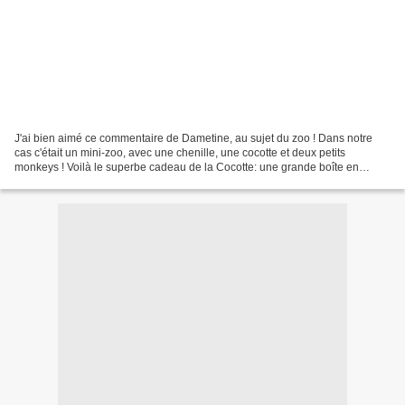
J'ai bien aimé ce commentaire de Dametine, au sujet du zoo ! Dans notre
cas c'était un mini-zoo, avec une chenille, une cocotte et deux petits
monkeys ! Voilà le superbe cadeau de la Cocotte: une grande boîte en
cartonnage, recouverte de lin, et pleine...