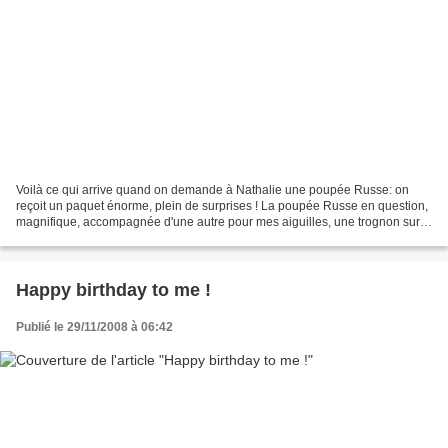
Voilà ce qui arrive quand on demande à Nathalie une poupée Russe: on
reçoit un paquet énorme, plein de surprises ! La poupée Russe en question,
magnifique, accompagnée d'une autre pour mes aiguilles, une trognon sur
un chariot pour Lucas, 2 stylos, des...
Happy birthday to me !
Publié le 29/11/2008 à 06:42