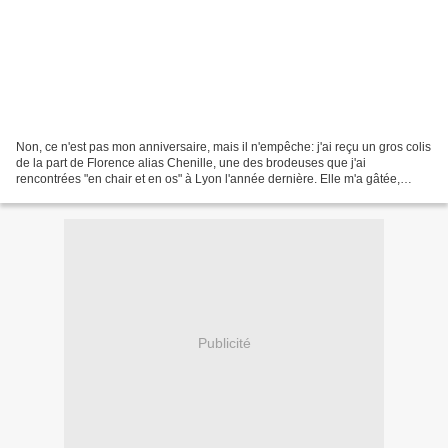
Non, ce n'est pas mon anniversaire, mais il n'empêche: j'ai reçu un gros colis
de la part de Florence alias Chenille, une des brodeuses que j'ai
rencontrées "en chair et en os" à Lyon l'année dernière. Elle m'a gâtée,
pourrie même ! D'abord, en ouvrant...
Publicité