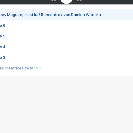
bey Maguire, c'est lui ! Rencontre avec Damien Witecka
e 6
e 5
e 4
e 3
s créatrices de la VF !
e 2
e 1
e Mektoub My Love arrive enfin ! Rencontre avec Shaïn Boumedine et Sal
i : après Toni en famille
elle réalise le bouleversant Dites lui que je l'aime
ais ! Rencontre autour de Vie privée de Rebecca Zlotowski