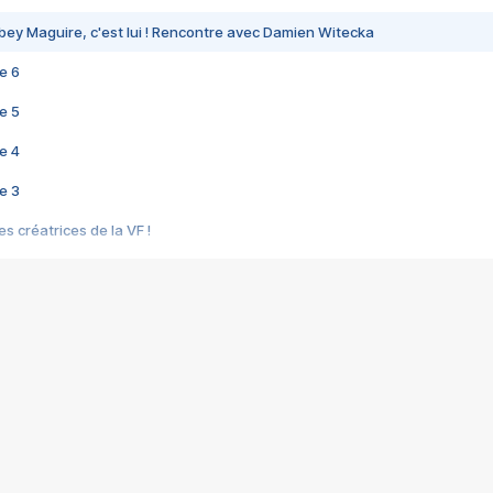
bey Maguire, c'est lui ! Rencontre avec Damien Witecka
e 6
e 5
e 4
e 3
s créatrices de la VF !
e 2
e 1
e Mektoub My Love arrive enfin ! Rencontre avec Shaïn Boumedine et Sal
i : après Toni en famille
elle réalise le bouleversant Dites lui que je l'aime
ais ! Rencontre autour de Vie privée de Rebecca Zlotowski