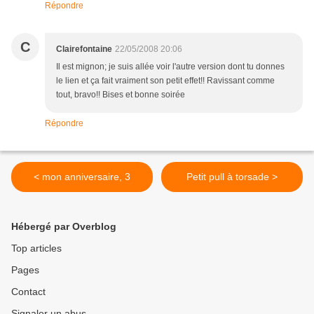
Répondre
C
Clairefontaine
22/05/2008 20:06
Il est mignon; je suis allée voir l'autre version dont tu donnes
le lien et ça fait vraiment son petit effet!! Ravissant comme
tout, bravo!! Bises et bonne soirée
Répondre
< mon anniversaire, 3
Petit pull à torsade >
Hébergé par Overblog
Top articles
Pages
Contact
Signaler un abus