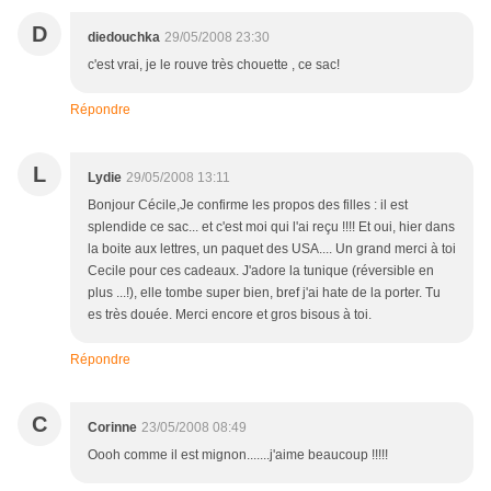
D
diedouchka
29/05/2008 23:30
c'est vrai, je le rouve très chouette , ce sac!
Répondre
L
Lydie
29/05/2008 13:11
Bonjour Cécile,Je confirme les propos des filles : il est
splendide ce sac... et c'est moi qui l'ai reçu !!!! Et oui, hier dans
la boite aux lettres, un paquet des USA.... Un grand merci à toi
Cecile pour ces cadeaux. J'adore la tunique (réversible en
plus ...!), elle tombe super bien, bref j'ai hate de la porter. Tu
es très douée. Merci encore et gros bisous à toi.
Répondre
C
Corinne
23/05/2008 08:49
Oooh comme il est mignon.......j'aime beaucoup !!!!!