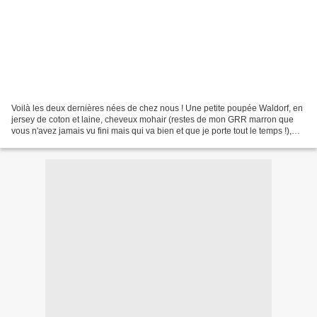
Voilà les deux dernières nées de chez nous ! Une petite poupée Waldorf, en
jersey de coton et laine, cheveux mohair (restes de mon GRR marron que
vous n'avez jamais vu fini mais qui va bien et que je porte tout le temps !),
brune aux yeux bleus comme...