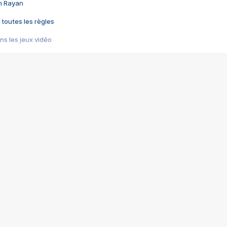
im Rayan
 toutes les règles
s les jeux vidéo
us choquant de Rockstar ? - Le scandale BULLY
e plus moche de Steam
du RÊVE tourne au CAUCHEMAR
pendant 8 heures
it… à tort
umiliés par un jeu vidéo
ire - Final Fantasy 8
ti un empire - Age of Empires
story DOFUS
tard, il crée l'un des pires jeux de tous les temps, MindsEye.