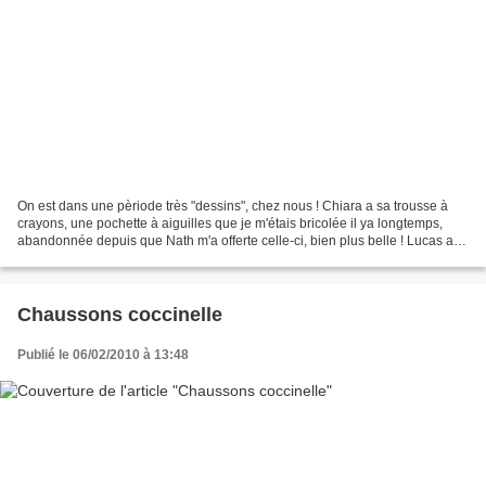
On est dans une pèriode très "dessins", chez nous ! Chiara a sa trousse à
crayons, une pochette à aiguilles que je m'étais bricolée il ya longtemps,
abandonnée depuis que Nath m'a offerte celle-ci, bien plus belle ! Lucas a
maintenant la sienne, avec...
Chaussons coccinelle
Publié le 06/02/2010 à 13:48