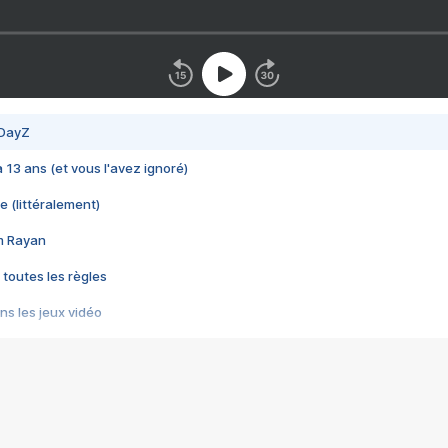
 DayZ
 a 13 ans (et vous l'avez ignoré)
e (littéralement)
im Rayan
 toutes les règles
s les jeux vidéo
us choquant de Rockstar ? - Le scandale BULLY
e plus moche de Steam
du RÊVE tourne au CAUCHEMAR