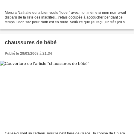
Merci à Nathalie qui a bien voulu "jouer" avec moi, même si mon nom avait
disparu de la liste des inscrites... j'étais occupée à accoucher pendant ce
temps ! Mon sac pour Nath est en route. Voilà ce que j'ai reçu, un très joli sac
marron et rose, tout...
chaussures de bébé
Publié le 29/03/2008 à 21:34
Celles-ci sont un cadeau, pour le petit frère de Grace , la copine de Chiara,