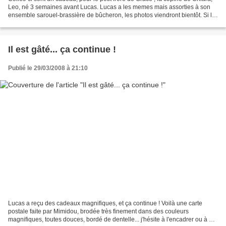
Leo, né 3 semaines avant Lucas. Lucas a les memes mais assorties à son
ensemble sarouel-brassière de bûcheron, les photos viendront bientôt. Si le
modèle vous plaît, voilà les...
Il est gâté... ça continue !
Publié le 29/03/2008 à 21:10
Lucas a reçu des cadeaux magnifiques, et ça continue ! Voilà une carte
postale faite par Mimidou, brodée très finement dans des couleurs
magnifiques, toutes douces, bordé de dentelle... j'hésite à l'encadrer ou à en