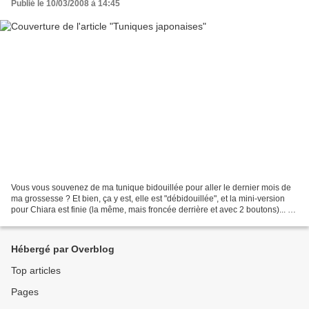
Publié le 10/03/2008 à 14:45
Vous vous souvenez de ma tunique bidouillée pour aller le dernier mois de
ma grossesse ? Et bien, ça y est, elle est "débidouillée", et la mini-version
pour Chiara est finie (la même, mais froncée derrière et avec 2 boutons)... et
la micro-version pour...
Hébergé par Overblog
Top articles
Pages