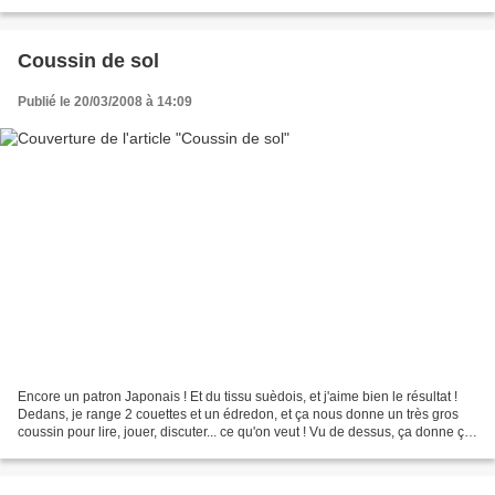
faire la couverture de son premier...
Coussin de sol
Publié le 20/03/2008 à 14:09
Encore un patron Japonais ! Et du tissu suèdois, et j'aime bien le résultat !
Dedans, je range 2 couettes et un édredon, et ça nous donne un très gros
coussin pour lire, jouer, discuter... ce qu'on veut ! Vu de dessus, ça donne ça:
Je réponds aux questions...