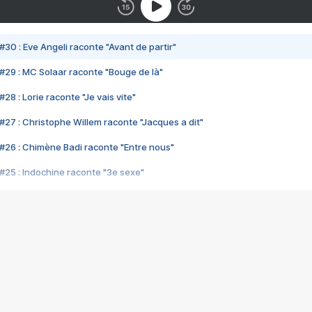
#30 : Eve Angeli raconte "Avant de partir"
#29 : MC Solaar raconte "Bouge de là"
28 : Lorie raconte "Je vais vite"
#27 : Christophe Willem raconte "Jacques a dit"
#26 : Chimène Badi raconte "Entre nous"
#25 : Indochine raconte "3e sexe"
#24 : Zaho raconte "C'est chelou"
#23 : Patrick Bruel raconte "Au café des délices"
#22 : Kyo raconte "Le chemin"
#21 : Nolwenn Leroy raconte "Cassé"
#20 : Patrick Hernandez raconte "Born to be alive"