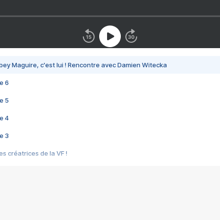
bey Maguire, c'est lui ! Rencontre avec Damien Witecka
e 6
e 5
e 4
e 3
s créatrices de la VF !
e 2
e 1
e Mektoub My Love arrive enfin ! Rencontre avec Shaïn Boumedine et Sal