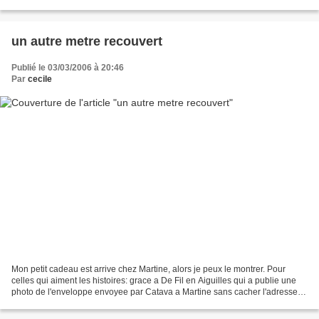
un autre metre recouvert
Publié le 03/03/2006 à 20:46
Par
cecile
Mon petit cadeau est arrive chez Martine, alors je peux le montrer. Pour
celles qui aiment les histoires: grace a De Fil en Aiguilles qui a publie une
photo de l'enveloppe envoyee par Catava a Martine sans cacher l'adresse,
j'ai vu que Martine est du...