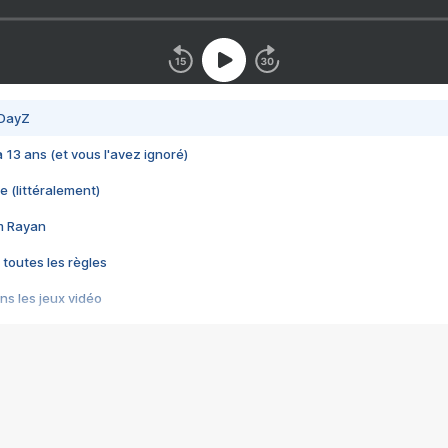
 DayZ
 a 13 ans (et vous l'avez ignoré)
e (littéralement)
im Rayan
 toutes les règles
s les jeux vidéo
us choquant de Rockstar ? - Le scandale BULLY
e plus moche de Steam
du RÊVE tourne au CAUCHEMAR
pendant 8 heures