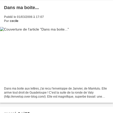
Dans ma boite...
Publié le 01/03/2006 à 17:07
Par
cecile
Dans ma boite aux lettres, j'ai recu l'enveloppe de Janvier, de Mamlulu. Elle
arrive tout droit de Guadeloupe ! C'est la suite de la ronde de Valy
(http://envelop.over-blog.com/). Elle est magnifique, superbe travail: une
belle maison coloniale devant,...