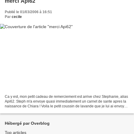
merci Api62
Publié le 01/03/2006 à 16:51
Par
cecile
Ca y est, mon petit cadeau de remerciement est arrive chez Stephanie, alias
Api62. Steph m'a envoye quasi immediatement un carnet de sante apres la
naissance de Chiara ! Voila le petit coussin de lavande que je lui ai envoye,
un modele de Acufactum qui...
Hébergé par Overblog
Top articles