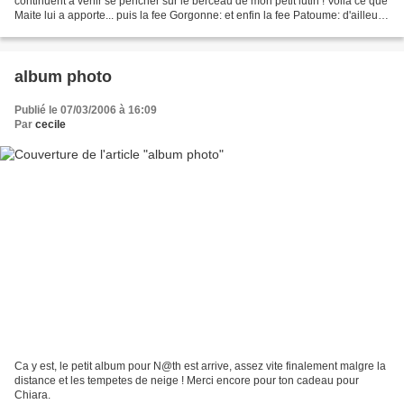
continuent a venir se pencher sur le berceau de mon petit lutin ! Voila ce que
Maite lui a apporte... puis la fee Gorgonne: et enfin la fee Patoume: d'ailleurs
j'avais aussi dans...
album photo
Publié le 07/03/2006 à 16:09
Par
cecile
Ca y est, le petit album pour N@th est arrive, assez vite finalement malgre la
distance et les tempetes de neige ! Merci encore pour ton cadeau pour
Chiara.