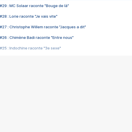
#29 : MC Solaar raconte "Bouge de là"
28 : Lorie raconte "Je vais vite"
#27 : Christophe Willem raconte "Jacques a dit"
#26 : Chimène Badi raconte "Entre nous"
#25 : Indochine raconte "3e sexe"
#24 : Zaho raconte "C'est chelou"
#23 : Patrick Bruel raconte "Au café des délices"
#22 : Kyo raconte "Le chemin"
#21 : Nolwenn Leroy raconte "Cassé"
#20 : Patrick Hernandez raconte "Born to be alive"
#19 : Lorie raconte "Près de moi"
#18 : Michael Jones raconte "A nos actes manqués" (avec Jean-Jacque