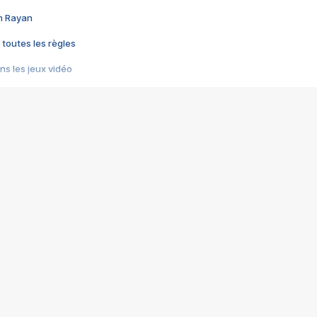
im Rayan
 toutes les règles
s les jeux vidéo
us choquant de Rockstar ? - Le scandale BULLY
e plus moche de Steam
du RÊVE tourne au CAUCHEMAR
pendant 8 heures
it… à tort
umiliés par un jeu vidéo
ire - Final Fantasy 8
ti un empire - Age of Empires
story DOFUS