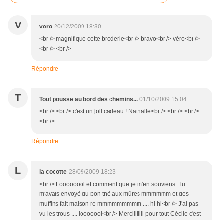
V
vero
20/12/2009 18:30
<br /> magnifique cette broderie<br /> bravo<br /> véro<br />
<br /> <br />
Répondre
T
Tout pousse au bord des chemins...
01/10/2009 15:04
<br /> <br /> c'est un joli cadeau ! Nathalie<br /> <br /> <br />
<br />
Répondre
L
la cocotte
28/09/2009 18:23
<br /> Loooooool et comment que je m'en souviens. Tu
m'avais envoyé du bon thé aux mûres mmmmmm et des
muffins fait maison re mmmmmmmmm .... hi hi<br /> J'ai pas
vu les trous .... looooool<br /> Merciiiiiiii pour tout Cécile c'est