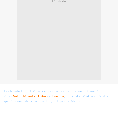
Publicité
Les fees du forum DMc se sont penchees sur le berceau de Chiara !
Apres
Soleil, Mimidou
,
Catava
et
Sorcella
, Cerise04 et Martine73. Voila ce
que j'ai trouve dans ma boite hier, de la part de Martine: