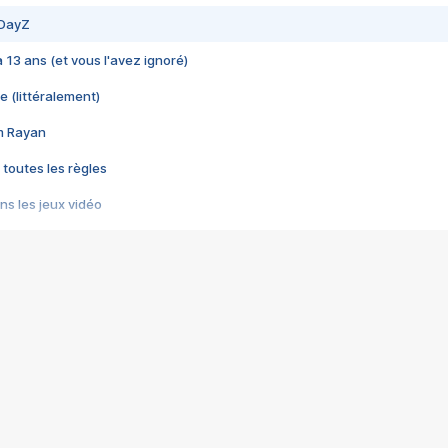
 DayZ
 a 13 ans (et vous l'avez ignoré)
e (littéralement)
im Rayan
 toutes les règles
s les jeux vidéo
us choquant de Rockstar ? - Le scandale BULLY
e plus moche de Steam
du RÊVE tourne au CAUCHEMAR
pendant 8 heures
it… à tort
umiliés par un jeu vidéo