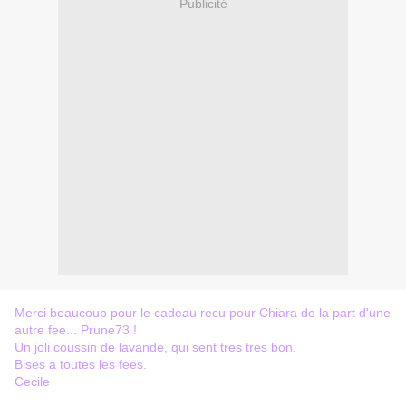
Publicité
Merci beaucoup pour le cadeau recu pour Chiara de la part d'une
autre fee... Prune73 !
Un joli coussin de lavande, qui sent tres tres bon.
Bises a toutes les fees.
Cecile